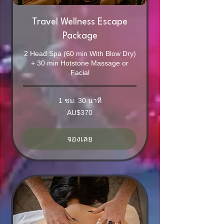
Travel Wellness Escape
Package
2 Head Spa (60 min With Blow Dry)
+ 30 min Hotstone Massage or
Facial
1 ชม. 30 นาที
370
AU$370
ดอลลาร์
ออสเตรเลีย
จองเลย