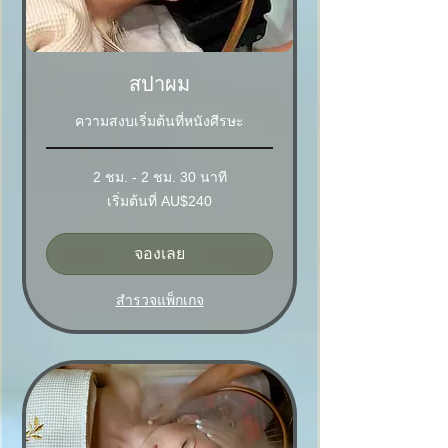
สปาผม
ความสงบเริ่มต้นที่หนังศีรษะ
2 ชม. - 2 ชม. 30 นาที
เริ่ม
เริ่มต้นที่ AU$240
ต้น
ที่
240
จองเลย
ดอลลาร์
ออสเตรเลีย
สำรวจแพ็กเกจ