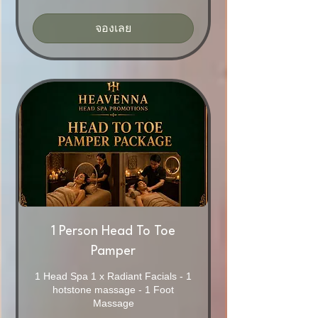
ออสเตรเลีย
จองเลย
1 Person Head To Toe
Pamper
1 Head Spa 1 x Radiant Facials - 1
hotstone massage - 1 Foot
Massage