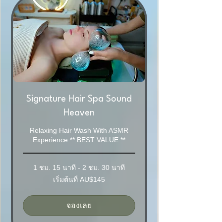
Signature Hair Spa Sound
Heaven
Relaxing Hair Wash With ASMR
Experience ** BEST VALUE **
1 ชม. 15 นาที - 2 ชม. 30 นาที
เริ่ม
เริ่มต้นที่ AU$145
ต้น
ที่
145
จองเลย
ดอลลาร์
ออสเตรเลีย