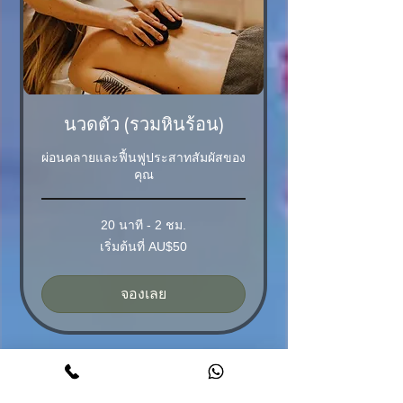
นวดตัว (รวมหินร้อน)
ผ่อนคลายและฟื้นฟูประสาทสัมผัสของ
คุณ
20 นาที - 2 ชม.
เริ่ม
เริ่มต้นที่ AU$50
ต้น
ที่
50
จองเลย
ดอลลาร์
ออสเตรเลีย