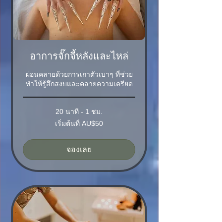
อาการจั๊กจี้หลังและไหล่
ผ่อนคลายด้วยการเกาตัวเบาๆ ที่ช่วย
ทำให้รู้สึกสงบและคลายความเครียด
20 นาที - 1 ชม.
เริ่ม
เริ่มต้นที่ AU$50
ต้น
ที่
50
จองเลย
ดอลลาร์
ออสเตรเลีย