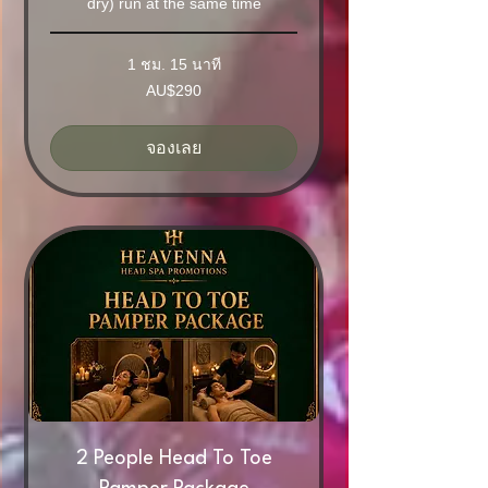
dry) run at the same time
1 ชม. 15 นาที
290
AU$290
ดอลลาร์
ออสเตรเลีย
จองเลย
2 People Head To Toe