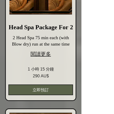
Head Spa Package For 2
2 Head Spa 75 min each (with
Blow dry) run at the same time
閱讀更多
1 小時 15 分鐘
290
290 AU$
Australische
Dollar
立即預訂