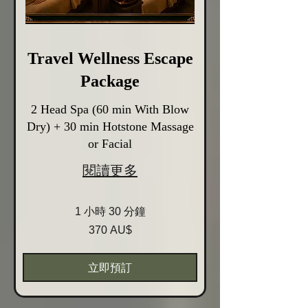
Travel Wellness Escape
Package
2 Head Spa (60 min With Blow
Dry) + 30 min Hotstone Massage
or Facial
閱讀更多
1 小時 30 分鐘
370
370 AU$
Australische
Dollar
立即預訂