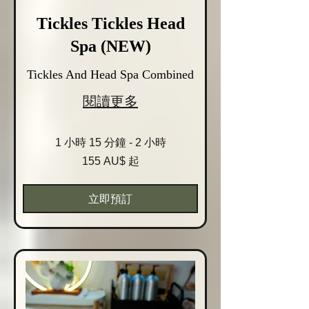
Tickles Tickles Head
Spa (NEW)
Tickles And Head Spa Combined
閱讀更多
1 小時 15 分鐘 - 2 小時
155
155 AU$ 起
Australische
Dollar
起
立即預訂