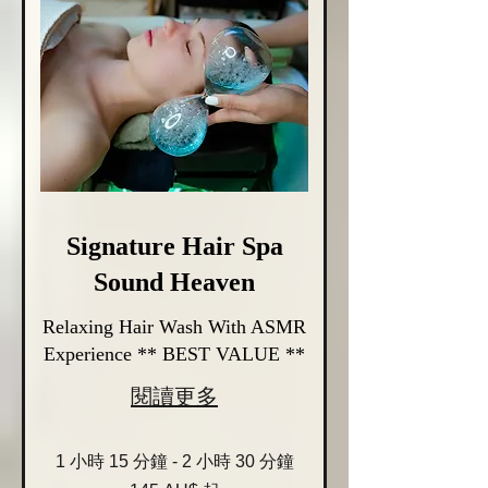
Signature Hair Spa
Sound Heaven
Relaxing Hair Wash With ASMR
Experience ** BEST VALUE **
閱讀更多
1 小時 15 分鐘 - 2 小時 30 分鐘
145